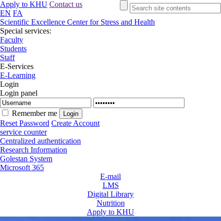
Apply to KHU
Contact us
EN
FA
Scientific Excellence Center for Stress and Health
Special services:
Faculty
Students
Staff
E-Services
E-Learning
Login
Login panel
Remember me
Reset Password
Create Account
service counter
Centralized authentication
Research Information
Golestan System
Microsoft 365
E-mail
LMS
Digital Library
Nutrition
Apply to KHU